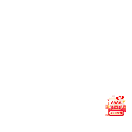
欧冠卡拉巴赫对阵葡萄牙体育防守落位速
在足球的世界里，攻防转换的瞬间往往决定了比赛
的走向。当阿塞拜疆...
2026-07-23
聚焦欧冠巴塞罗那面对曼城边路防守协作