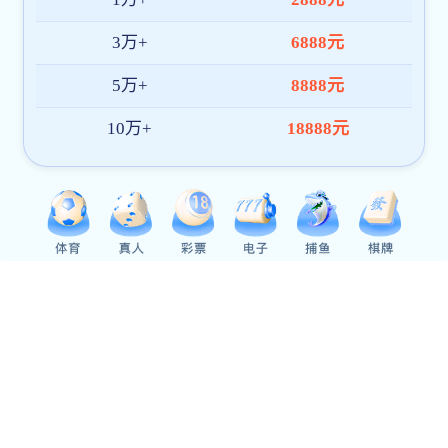
“明知不可为而为之”的孤勇，才是他能够爆发出惊人
能量的源泉。历史上，许多冷门都源自于这样的“孤
胆英雄”——他用一次不讲理的突破，不仅改写了比
分，更摧毁了强队固有的心理优越感。罗德里格斯的
存在意味着，西班牙队不敢对边路防守掉以轻心。他
哪怕只有三次成功的过人，只要有一次能转化为有威
胁的传中或射门，都有可能改变整场比赛的走向。
在世界杯这样的高压舞台上，对比赛的理解往往比纯
粹的盘带技术更重要。加里·罗德里格斯并非那种只
会低头蛮干的球员。他在观察对手防守弱点方面有着
敏锐的嗅觉。当西班牙队的后卫线注意力不集中，或
者某名边后卫因为吃牌而动作有所收敛时，就是罗德
里格斯发动致命攻击的信号。他懂得如何在恰当的时
间，把球带到恰当的人脚下。更重要的是，他拥有一