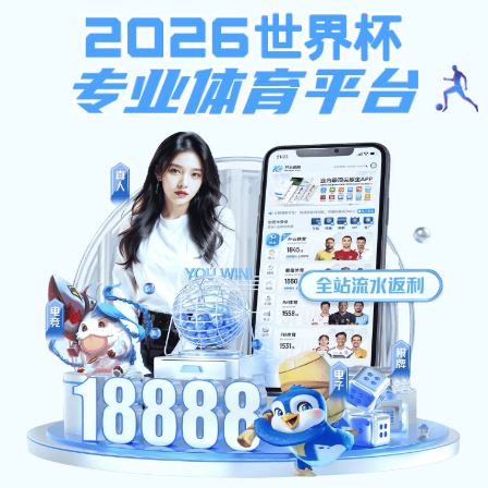
新宝测速6登录入口
· 数据平台
离线阅读，新...
是否可发推送...
机器学习建立...
体育新闻
赛事前瞻
曲棍球资讯
加里罗德里格斯代表佛得角对阵
西班牙队单兵爆点预测
2026-07-07 13:20
97
风控拦截准确...
赛事前瞻
在世界杯的浩瀚星河中，强队与弱旅的碰撞，往往被
视为一场毫无悬念的屠杀。然而，正是那些被认为
“微不足道”的瞬间，那些小人物的逆袭，才真正定义
了这项赛事的魅力与不可预测性。当佛得角这支来自
大西洋上的岛国球队，站在西班牙斗牛士军团面前