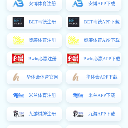
那种“粘腻”的触感。他的持球突破很少依靠大开大合
的趟球，而是通过连续的小碎步配合肩部的假动作，
诱使防守球员做出重心移动，随后利用狭窄空间内的
二次加速完成穿越。这种风格，恰恰是西班牙后卫们
在面对那些纪律严明的欧洲边锋时不常遭遇的。当西
班牙队习惯了对阵戈森斯那种直线冲击时，罗德里格
斯的曲线游走，便成为了最有可能撕开防线的利刃。
从战术博弈的角度来看，西班牙队虽然在整体实力上
占据绝对上风，但其高位防守与对边后卫助攻后留下
的空当，是佛得角教练组必须紧紧抓住的致命弱点。
西班牙队的两名边后卫，无论是卡瓦哈尔还是加亚，
都具有极强的助攻属性，一旦他们压过半场，身后那
几十米的纵深空间，就是加里·罗德里格斯最广阔的
舞台。佛得角在反击中需要做的是极简的传球——只