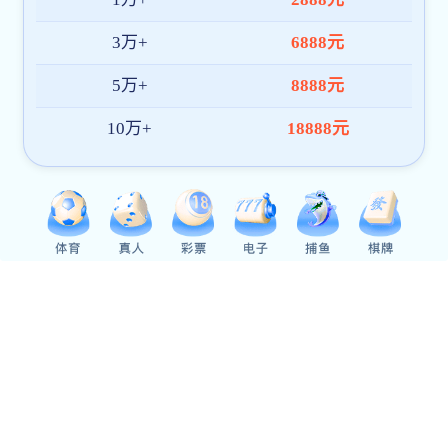
弧顶处再次获得起脚机会。但这一次，他的射门角度
依旧不够刁钻，被土耳其门将稳稳抱住。三次射正却
无法转化为进球，这组数据深刻地反映出，巴洛贡的
终结能力在面对世界级门将时，还有巨大的提升空
间。
当前锋的射门数如此之高却转化率不足时，热词
分析往往会强调“临门一脚”的重要性。但更值得挖掘
的是，他在创造威胁时所展现出的持续性与无球跑动
能力。在这场比赛中，巴洛贡不止一次用身体对抗撕
开空间，这种战术价值有时甚至比一粒进球更为宝
贵。然而，足球世界的评判标准往往很残酷：缺少进
球的锋线表现，终究会被贴上效率低下的标签。球迷
们热衷于讨论他的表现，这个话题在社交媒体上的热
度持续走高，大家都好奇这位天才前锋能否在下一场