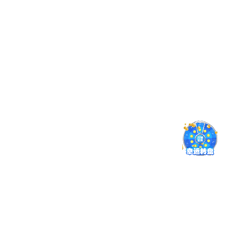
裁判档案
体育新闻
赛事前瞻
曲棍球资讯
延伸阅读